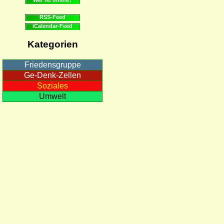
RSS-Feed
iCalendar-Feed
Kategorien
Friedensgruppe
Ge-Denk-Zellen
Soziales
Umwelt