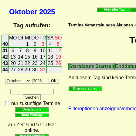
Oktober
2025
Aktueller Tag
Tag aufrufen:
Termine Veranstaltungen Aktionen 
T
MO
DI
MI
DO
FR
SA
SO
40
1
2
3
4
5
41
6
7
8
9
10
11
12
42
13
14
15
16
17
18
19
43
20
21
22
23
24
25
26
Startdatum
Startzeit
Enddat
44
27
28
29
30
31
An diesem Tag sind keine Term
Druckvorschau
nur zukünftige Termine
Filteroptionen anzeigen/verber
Detailsuche
Neue Einträge
Zur Zeit sind 571 User
online.
Wer ist online?