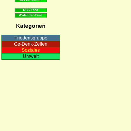
RSS-Feed
iCalendar-Feed
Kategorien
Friedensgruppe
Ge-Denk-Zellen
Soziales
Umwelt