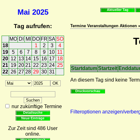
Mai
2025
Aktueller Tag
Tag aufrufen:
Termine Veranstaltungen Aktionen 
T
MO
DI
MI
DO
FR
SA
SO
18
1
2
3
4
19
5
6
7
8
9
10
11
20
12
13
14
15
16
17
18
21
19
20
21
22
23
24
25
Startdatum
Startzeit
Enddat
22
26
27
28
29
30
31
An diesem Tag sind keine Term
Druckvorschau
nur zukünftige Termine
Filteroptionen anzeigen/verber
Detailsuche
Neue Einträge
Zur Zeit sind 486 User
online.
Wer ist online?