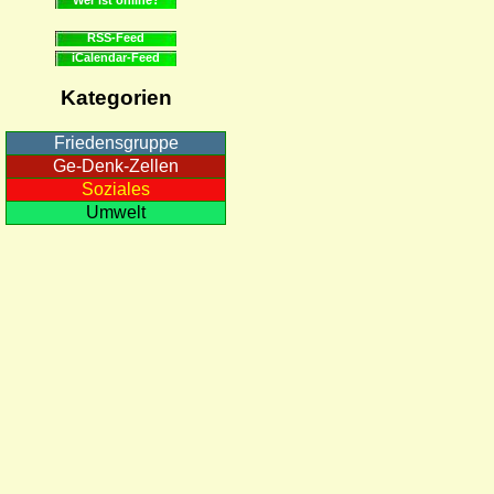
RSS-Feed
iCalendar-Feed
Kategorien
Friedensgruppe
Ge-Denk-Zellen
Soziales
Umwelt