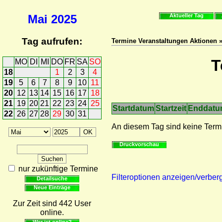
Mai
2025
Aktueller Tag
Tag aufrufen:
Termine Veranstaltungen Aktionen 
T
MO
DI
MI
DO
FR
SA
SO
18
1
2
3
4
19
5
6
7
8
9
10
11
20
12
13
14
15
16
17
18
21
19
20
21
22
23
24
25
Startdatum
Startzeit
Enddat
22
26
27
28
29
30
31
An diesem Tag sind keine Term
Druckvorschau
nur zukünftige Termine
Filteroptionen anzeigen/verber
Detailsuche
Neue Einträge
Zur Zeit sind 442 User
online.
Wer ist online?