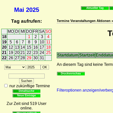
Mai
2025
Aktueller Tag
Tag aufrufen:
Termine Veranstaltungen Aktionen 
T
MO
DI
MI
DO
FR
SA
SO
18
1
2
3
4
19
5
6
7
8
9
10
11
20
12
13
14
15
16
17
18
21
19
20
21
22
23
24
25
Startdatum
Startzeit
Enddat
22
26
27
28
29
30
31
An diesem Tag sind keine Term
Druckvorschau
nur zukünftige Termine
Filteroptionen anzeigen/verber
Detailsuche
Neue Einträge
Zur Zeit sind 519 User
online.
Wer ist online?