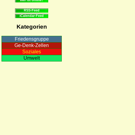
RSS-Feed
iCalendar-Feed
Kategorien
Friedensgruppe
Ge-Denk-Zellen
Soziales
Umwelt