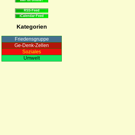
RSS-Feed
iCalendar-Feed
Kategorien
Friedensgruppe
Ge-Denk-Zellen
Soziales
Umwelt