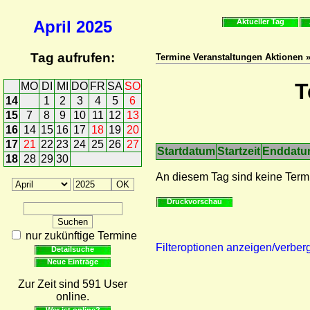
April
2025
Aktueller Tag
Tag aufrufen:
Termine Veranstaltungen Aktionen 
T
MO
DI
MI
DO
FR
SA
SO
14
1
2
3
4
5
6
15
7
8
9
10
11
12
13
16
14
15
16
17
18
19
20
17
21
22
23
24
25
26
27
Startdatum
Startzeit
Enddat
18
28
29
30
An diesem Tag sind keine Term
Druckvorschau
nur zukünftige Termine
Filteroptionen anzeigen/verber
Detailsuche
Neue Einträge
Zur Zeit sind 591 User
online.
Wer ist online?